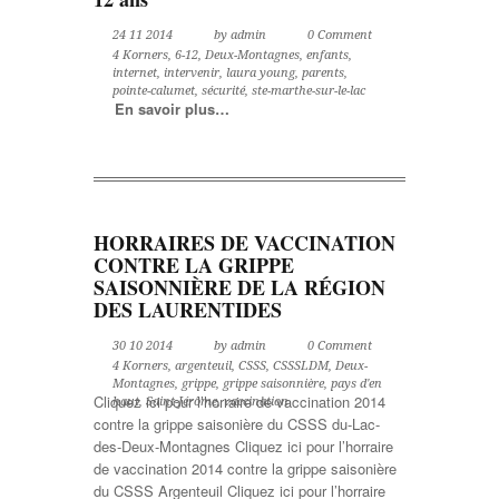
24 11 2014
by admin
0 Comment
4 Korners
,
6-12
,
Deux-Montagnes
,
enfants
,
internet
,
intervenir
,
laura young
,
parents
,
pointe-calumet
,
sécurité
,
ste-marthe-sur-le-lac
En savoir plus…
HORRAIRES DE VACCINATION
CONTRE LA GRIPPE
SAISONNIÈRE DE LA RÉGION
DES LAURENTIDES
30 10 2014
by admin
0 Comment
4 Korners
,
argenteuil
,
CSSS
,
CSSSLDM
,
Deux-
Montagnes
,
grippe
,
grippe saisonnière
,
pays d'en
Cliquez ici pour l’horraire de vaccination 2014
haut
,
Saint-Jérôme
,
vaccination
contre la grippe saisonière du CSSS du-Lac-
des-Deux-Montagnes Cliquez ici pour l’horraire
de vaccination 2014 contre la grippe saisonière
du CSSS Argenteuil Cliquez ici pour l’horraire