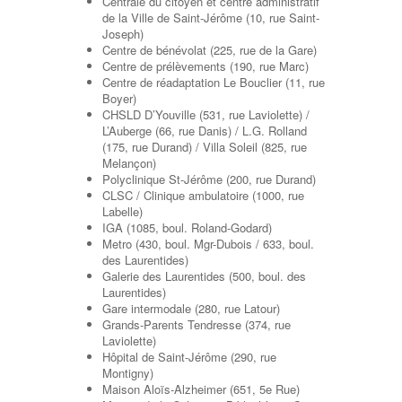
Centrale du citoyen et centre administratif
de la Ville de Saint-Jérôme (10, rue Saint-
Joseph)
Centre de bénévolat (225, rue de la Gare)
Centre de prélèvements (190, rue Marc)
Centre de réadaptation Le Bouclier (11, rue
Boyer)
CHSLD D’Youville (531, rue Laviolette) /
L’Auberge (66, rue Danis) / L.G. Rolland
(175, rue Durand) / Villa Soleil (825, rue
Melançon)
Polyclinique St-Jérôme (200, rue Durand)
CLSC / Clinique ambulatoire (1000, rue
Labelle)
IGA (1085, boul. Roland-Godard)
Metro (430, boul. Mgr-Dubois / 633, boul.
des Laurentides)
Galerie des Laurentides (500, boul. des
Laurentides)
Gare intermodale (280, rue Latour)
Grands-Parents Tendresse (374, rue
Laviolette)
Hôpital de Saint-Jérôme (290, rue
Montigny)
Maison Aloïs-Alzheimer (651, 5e Rue)